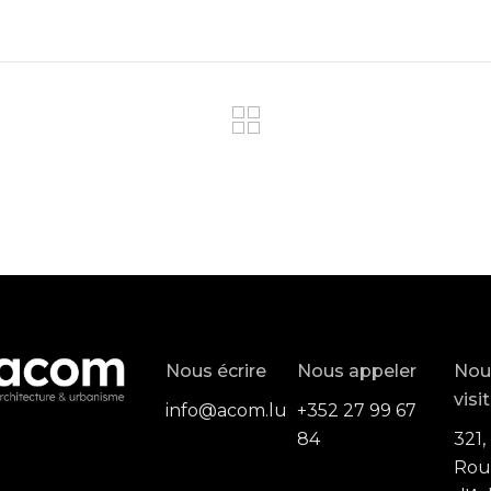
Nous écrire
Nous appeler
Nou
visi
info@acom.lu
+352 27 99 67
84
321,
Rou