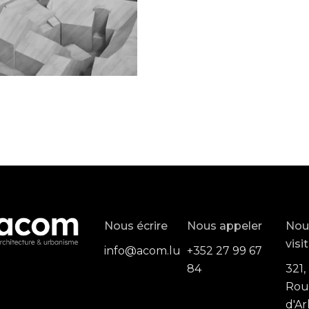
Nous écrire
Nous appeler
Nou
visi
info@acom.lu
+352 27 99 67
84
321,
Rou
d'Ar