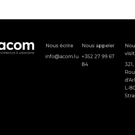
Nous écrire
Nous appeler
Nou
visi
info@acom.lu
+352 27 99 67
84
321,
Rou
d'Ar
L-80
Stra