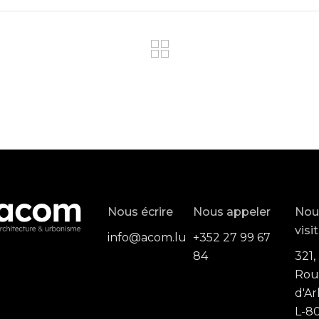
Nous écrire
Nous appeler
Nou
visi
info@acom.lu
+352 27 99 67
84
321,
Rou
d'Ar
L-80