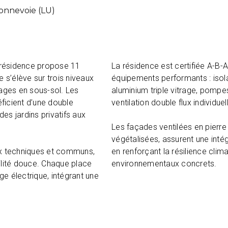
onnevoie (LU)
e résidence propose 11
La résidence est certifiée A-B-
s’élève sur trois niveaux
équipements performants : isola
tages en sous-sol. Les
aluminium triple vitrage, pompe
ficient d’une double
ventilation double flux individuel
des jardins privatifs aux
Les façades ventilées en pierre
végétalisées, assurent une inté
ux techniques et communs,
en renforçant la résilience clim
ilité douce. Chaque place
environnementaux concrets.
e électrique, intégrant une