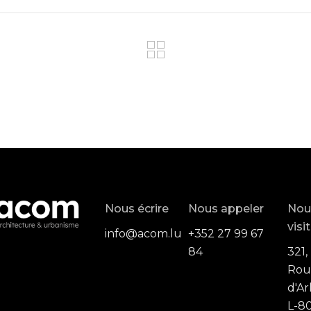
Nous écrire
Nous appeler
Nou
visi
info@acom.lu
+352 27 99 67
84
321,
Rou
d'Ar
L-80